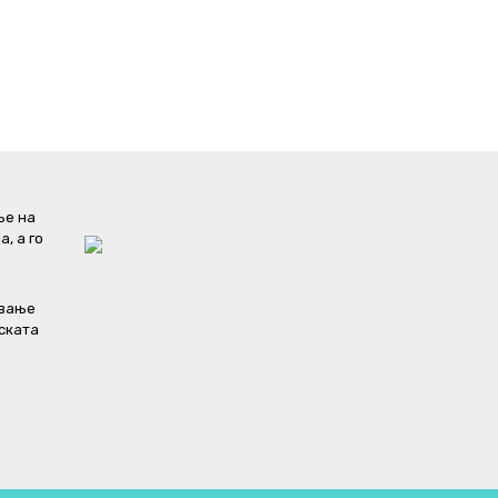
ње на
, а го
ување
пската