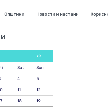
Општини
Новости и настани
Корисн
ни
>>
ri
Sat
Sun
3
4
5
10
11
12
17
18
19