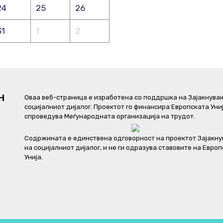
24
25
26
31
1
2
Н
Оваа веб-страница е изработена со поддршка на Зајакнува
социјалниот дијалог. Проектот го финансира Европската Унија
спроведува Меѓународната организација на трудот.
Содржината е единствена одговорност на проектот Зајакн
на социјалниот дијалог, и не ги одразува ставовите на Евро
Унија.