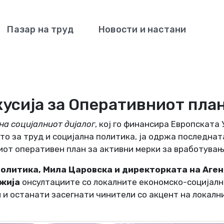
Пазар на труд
Новости и настани
усија за Оперативниот пла
на социјалниот дијалог
, кој го финансира Европската
о за труд и социјална политика, ја одржа последната
овиот оперативен план за активни мерки за вработувањ
политика, Мила Царовска
и директорката на Аген
ужија
онсултациите со локалните економско-социјални
 и останати засегнати чинители со акцент на локал