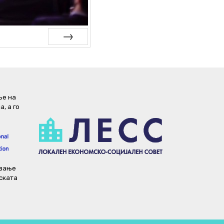
Next
ње на
, а го
ување
пската