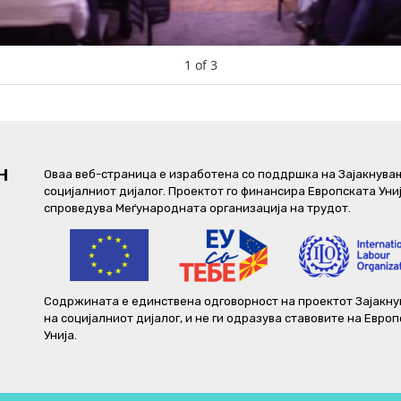
1
of
3
Н
Оваа веб-страница е изработена со поддршка на Зајакнува
социјалниот дијалог. Проектот го финансира Европската Унија
спроведува Меѓународната организација на трудот.
Содржината е единствена одговорност на проектот Зајакн
на социјалниот дијалог, и не ги одразува ставовите на Евро
Унија.