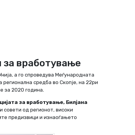
н за вработување
 Унија, а го спроведува Меѓународната
 регионална средба во Скопје, на 22ри
е за 2020 година.
цијата за вработување, Билјана
 совети од регионот, високи
ните предизвици и изнаоѓањето